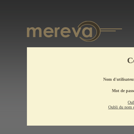
C
Nom d'utilisateu
Mot de pass
Oub
Oubli du nom d'