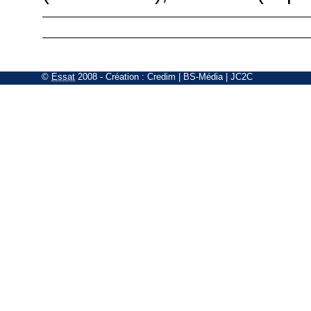
©
Essat
2008
- Création :
Credim
|
BS-Média
|
JC2C