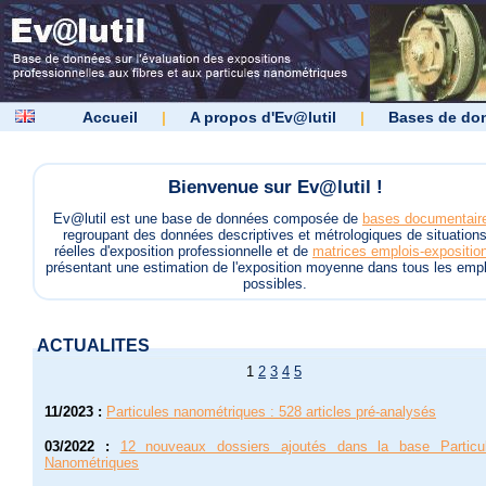
Accueil
|
A propos d'Ev@lutil
|
Bases de do
Bienvenue sur Ev@lutil !
Ev@lutil est une base de données composée de
bases documentair
regroupant des données descriptives et métrologiques de situation
réelles d'exposition professionnelle et de
matrices emplois-expositio
présentant une estimation de l'exposition moyenne dans tous les empl
possibles.
ACTUALITES
1
2
3
4
5
11/2023
:
Particules nanométriques : 528 articles pré-analysés
03/2022
:
12 nouveaux dossiers ajoutés dans la base Particu
Nanométriques