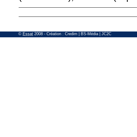
©
Essat
2008
- Création :
Credim
|
BS-Média
|
JC2C