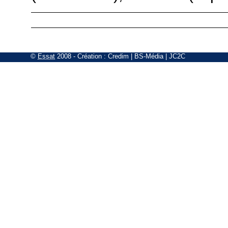
©
Essat
2008
- Création :
Credim
|
BS-Média
|
JC2C