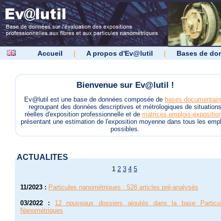
Accueil
|
A propos d'Ev@lutil
|
Bases de do
Bienvenue sur Ev@lutil !
Ev@lutil est une base de données composée de
bases documentair
regroupant des données descriptives et métrologiques de situation
réelles d'exposition professionnelle et de
matrices emplois-expositio
présentant une estimation de l'exposition moyenne dans tous les empl
possibles.
ACTUALITES
1
2
3
4
5
11/2023
:
Particules nanométriques : 528 articles pré-analysés
03/2022
:
12 nouveaux dossiers ajoutés dans la base Particu
Nanométriques