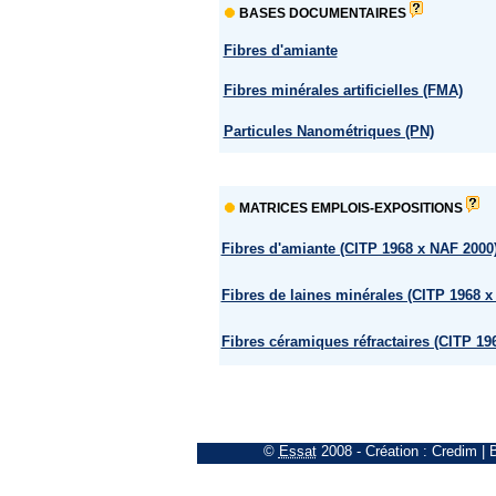
BASES DOCUMENTAIRES
Fibres d'amiante
Fibres minérales artificielles (FMA)
Particules Nanométriques (PN)
MATRICES EMPLOIS-EXPOSITIONS
Fibres d'amiante (CITP 1968 x NAF 2000
Fibres de laines minérales (CITP 1968 x
Fibres céramiques réfractaires (CITP 19
©
Essat
2008
- Création :
Credim
|