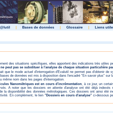
@lutil
|
Bases de données
|
Glossaire
|
Liens util
nent des situations spécifiques, elles apportent des indications très utiles per
 ne peut pas se substituer à l'analyse de chaque situation particulière pa
 fait que le mode actuel d'interrogation d'Evalutil ne permet pas d'obtenir de
s bases de données est mis à disposition dans l'encadré "En savoir plus" sur 
 du même nom dans les pages d'interrogation.
icules Nanométriques est en cours d'incrémentation
, à ce jour, un certa
sés. A noter que les dossiers en attente d'analyse ont été déjà indexés s
 de la disponibilité des données métrologiques. Ces dossiers ont ainsi été in
ctivité. En complément, le lien
"Dossiers en cours d'analyse"
ci-dessous pe