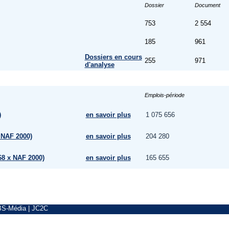
Dossier
Document
753
2 554
185
961
Dossiers en cours
255
971
d'analyse
Emplois-période
)
en savoir plus
1 075 656
 NAF 2000)
en savoir plus
204 280
68 x NAF 2000)
en savoir plus
165 655
BS-Média
|
JC2C