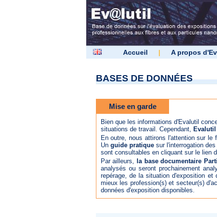
Accueil
|
A propos d'Ev
BASES DE DONNÉES
Mise en garde
Bien que les informations d'Evalutil concer
situations de travail. Cependant,
Evalutil
En outre, nous attirons l'attention sur le
Un
guide pratique
sur l'interrogation de
sont consultables en cliquant sur le lien
Par ailleurs,
la base documentaire Part
analysés ou seront prochainement analy
repérage, de la situation d'exposition et
mieux les profession(s) et secteur(s) d'a
données d'exposition disponibles.