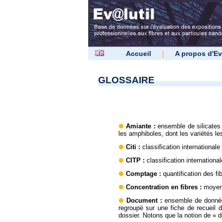
Accueil
|
A propos d'Ev
GLOSSAIRE
Amiante
:
ensemble de silicates
les amphiboles, dont les variétés les 
Citi
:
classification international
CITP
:
classification internationa
Comptage
:
quantification des 
Concentration en fibres
:
moyenn
Document
:
ensemble de données 
regroupé sur une fiche de recueil 
dossier. Notons que la notion de « 