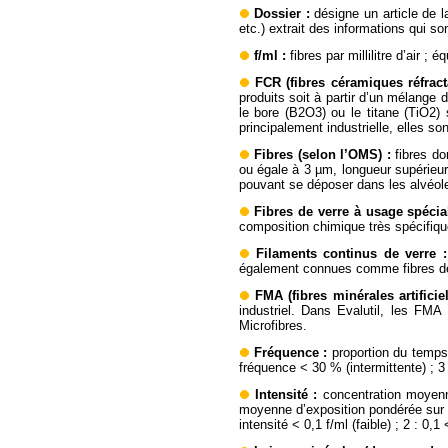
Dossier
:
désigne un article de l
etc.) extrait des informations qui 
f/ml
:
fibres par millilitre d’air ;
FCR (fibres céramiques réfract
produits soit à partir d’un mélange 
le bore (B2O3) ou le titane (TiO2)
principalement industrielle, elles s
Fibres (selon l’OMS)
:
fibres d
ou égale à 3 µm, longueur supérieur
pouvant se déposer dans les alvéol
Fibres de verre à usage spécia
composition chimique très spécifique
Filaments continus de verre
:
également connues comme fibres de 
FMA (fibres minérales artificie
industriel. Dans Evalutil, les FMA
Microfibres.
Fréquence
:
proportion du temps 
fréquence < 30 % (intermittente) ; 3
Intensité
:
concentration moyenne
moyenne d’exposition pondérée sur 8 
intensité < 0,1 f/ml (faible) ; 2 : 0,1