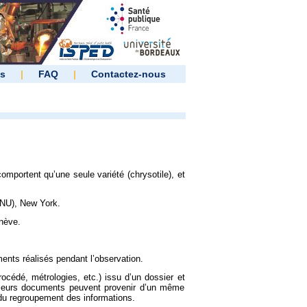
es
|
FAQ
|
Contactez-nous
mportent qu’une seule variété (chrysotile), et
(ONU), New York.
enève.
nts réalisés pendant l’observation.
rocédé, métrologies, etc.) issu d’un dossier et
lusieurs documents peuvent provenir d’un même
 du regroupement des informations.