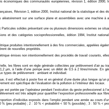
és économiques des communautés européennes, révision 1, édition 2000, Inst
ançaises, Révision 1, édition 2000, Institut national de la statistique et des
es aléatoirement sur une surface plane et assemblées avec une machine à ai
:
Particules solides présentant une ou plusieurs dimensions externes se situ
ons et des catégories socioprofessionnelles, édition 1994, Institut nation
étrique produites intentionnellement à des fins commerciales, appelées égale
èrent de nouvelles propriétés.
métrique émises non intentionnellement des procédés de travail courants, elle
ielle, les fibres sont en règle générale collectées par prélèvement d’air au tr
à 1,2 µm, à l’aide d’une pompe avec un débit de 0,5 à 2 litres/minute. En gé
ux types de prélèvement : ambiant et individuel.
que, il est effectué à poste fixe et en général d’une durée plus longue qu’un 
ement est spécifique de l’évaluation de la pollution à l’intérieur des locaux.
pe est portée par l’opérateur pendant l’exécution du geste professionnel à l’ori
élèvement est très adapté pour quantifier l’exposition professionnelle aux fibres
 proportion d’individus exposés dans l’emploi pendant une année au cours d’u
10 % (peu probable) ; 2 : 10 % < probabilité < 50 % (possible) ; 3 : 50 % < prob