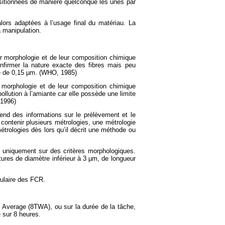
positionnées de manière quelconque les unes par
 alors adaptées à l’usage final du matériau. La
a manipulation.
eur morphologie et de leur composition chimique
confirmer la nature exacte des fibres mais peu
re de 0,15 µm. (WHO, 1985)
ur morphologie et de leur composition chimique
ollution à l’amiante car elle possède une limite
 1996)
nd des informations sur le prélèvement et le
ontenir plusieurs métrologies, une métrologie
rologies dès lors qu’il décrit une méthode ou
es uniquement sur des critères morphologiques.
ures de diamètre inférieur à 3 µm, de longueur
ulaire des FCR.
d Average (8TWA), ou sur la durée de la tâche,
 sur 8 heures.