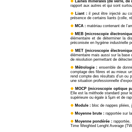
Laines minérales (de verre, de r
rapport aux autres et qui sont surto
Liant
:
il peut être injecté au c
présence de certains liants (colle, 
MCA
:
matériau contenant de l’a
MEB (microscopie électroniqu
élémentaire et de déterminer la dis
préconisée en hygiène industrielle 
MET (microscopie électroniqu
élémentaire mais aussi sur la base d
de résolution permettant de détecter
Métrologie
:
ensemble de donnée
comptage des fibres et au mieux un
rend compte des résultats d’un ou 
une situation professionnelle d’expo
MOCP (microscopie optique pa
Elle est la méthode standard pour l
supérieure ou égale à 5µm et de rap
Module
:
bloc de nappes pliées,
Moyenne brute
:
rapportée sur l
Moyenne pondérée
:
rapportée,
Time Weighted Lenght Average (TWLA