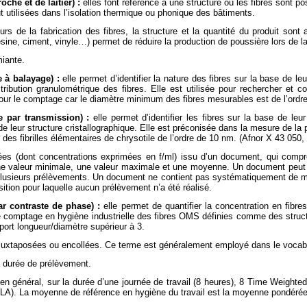
oche et de laitier)
:
elles font référence à une structure où les fibres sont 
ut utilisées dans l’isolation thermique ou phonique des bâtiments.
ours de la fabrication des fibres, la structure et la quantité du produit sont
résine, ciment, vinyle…) permet de réduire la production de poussière lors de l
miante.
e à balayage)
:
elle permet d’identifier la nature des fibres sur la base de l
tribution granulométrique des fibres. Elle est utilisée pour rechercher et 
pour le comptage car le diamètre minimum des fibres mesurables est de l’ord
e par transmission)
:
elle permet d’identifier les fibres sur la base de le
e leur structure cristallographique. Elle est préconisée dans la mesure de la p
 des fibrilles élémentaires de chrysotile de l’ordre de 10 nm. (Afnor X 43 050,
s (dont concentrations exprimées en f/ml) issu d’un document, qui compre
e valeur minimale, une valeur maximale et une moyenne. Un document peut c
plusieurs prélèvements. Un document ne contient pas systématiquement de mét
sition pour laquelle aucun prélèvement n’a été réalisé.
r contraste de phase)
:
elle permet de quantifier la concentration en fibr
e comptage en hygiène industrielle des fibres OMS définies comme des struct
port longueur/diamètre supérieur à 3.
 juxtaposées ou encollées. Ce terme est généralement employé dans le vocab
a durée de prélèvement.
 en général, sur la durée d’une journée de travail (8 heures), 8 Time Weighte
). La moyenne de référence en hygiène du travail est la moyenne pondérée