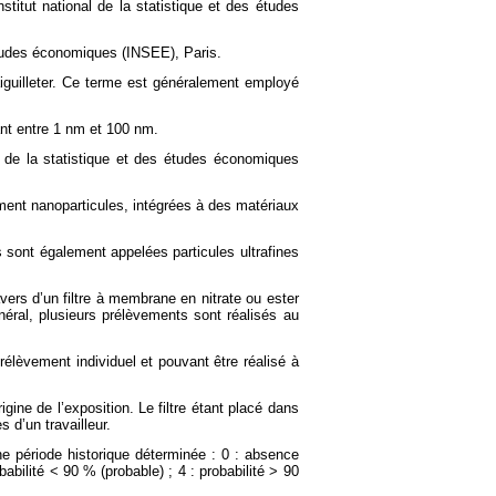
itut national de la statistique et des études
 études économiques (INSEE), Paris.
guilleter. Ce terme est généralement employé
ant entre 1 nm et 100 nm.
al de la statistique et des études économiques
ment nanoparticules, intégrées à des matériaux
s sont également appelées particules ultrafines
avers d’un filtre à membrane en nitrate ou ester
néral, plusieurs prélèvements sont réalisés au
prélèvement individuel et pouvant être réalisé à
gine de l’exposition. Le filtre étant placé dans
 d’un travailleur.
ne période historique déterminée : 0 : absence
abilité < 90 % (probable) ; 4 : probabilité > 90