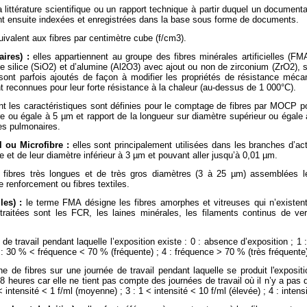
a littérature scientifique ou un rapport technique à partir duquel un documental
sont ensuite indexées et enregistrées dans la base sous forme de documents.
 équivalent aux fibres par centimètre cube (f/cm3).
aires)
:
elles appartiennent au groupe des fibres minérales artificielles (F
de silice (SiO2) et d’alumine (Al2O3) avec ajout ou non de zirconium (ZrO2), s
 sont parfois ajoutés de façon à modifier les propriétés de résistance méca
ont reconnues pour leur forte résistance à la chaleur (au-dessus de 1 000°C).
ont les caractéristiques sont définies pour le comptage de fibres par MOCP 
e ou égale à 5 µm et rapport de la longueur sur diamètre supérieur ou égale 
es pulmonaires.
l ou Microfibre
:
elles sont principalement utilisées dans les branches d’act
 et de leur diamètre inférieur à 3 µm et pouvant aller jusqu’à 0,01 µm.
fibres très longues et de très gros diamètres (3 à 25 µm) assemblées l
renforcement ou fibres textiles.
lles)
:
le terme FMA désigne les fibres amorphes et vitreuses qui n’existent 
 traitées sont les FCR, les laines minérales, les filaments continus de ve
de travail pendant laquelle l’exposition existe : 0 : absence d’exposition ; 1
 : 30 % < fréquence < 70 % (fréquente) ; 4 : fréquence > 70 % (très fréquente)
 de fibres sur une journée de travail pendant laquelle se produit l'expositi
heures car elle ne tient pas compte des journées de travail où il n’y a pas d’
 < intensité < 1 f/ml (moyenne) ; 3 : 1 < intensité < 10 f/ml (élevée) ; 4 : intens