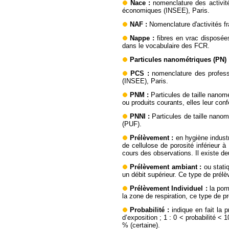
Nace
:
nomenclature des activit
économiques (INSEE), Paris.
NAF
:
Nomenclature d'activités fr
Nappe
:
fibres en vrac disposé
dans le vocabulaire des FCR.
Particules nanométriques (PN)
PCS
:
nomenclature des professi
(INSEE), Paris.
PNM
:
Particules de taille nanom
ou produits courants, elles leur conf
PNNI
:
Particules de taille nano
(PUF).
Prélèvement
:
en hygiène industr
de cellulose de porosité inférieur 
cours des observations. Il existe de
Prélèvement ambiant
:
ou stati
un débit supérieur. Ce type de prélèv
Prélèvement Individuel
:
la pom
la zone de respiration, ce type de pr
Probabilité
:
indique en fait la
d’exposition ; 1 : 0 < probabilité < 
% (certaine).