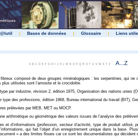
@lutil
|
Bases de données
|
Glossaire
|
Liens util
A...Z
A
B
C
D
E
F
G
H
I
J
K
L
M
N
O
P
Q
R
S
T
U
V
W
X
Y
Z
 fibreux composé de deux groupes minéralogiques : les serpentines, qui ne co
plus utilisées sont l’amosite et le crocidolite.
e type par industrie, révision 2, édition 1975, Organisation des nations unies 
le type des professions, édition 1968, Bureau international du travail (BIT), G
fibres prélevées par MEB, MET ou MOCP.
e arithmétique ou géométrique des valeurs issues de l’analyse des prélèveme
et d’informations (profession, secteur d’activité, type de produit utilisé, p
d’informations, qui fait l’objet d’un enregistrement unique dans la base. P
document » a des limites floues car ce sont les documentalistes qui décident