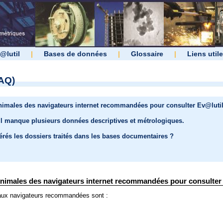
@lutil
|
Bases de données
|
Glossaire
|
Liens util
AQ)
inimales des navigateurs internet recommandées pour consulter Ev@lutil
il manque plusieurs données descriptives et métrologiques.
és les dossiers traités dans les bases documentaires ?
inimales des navigateurs internet recommandées pour consulter 
paux navigateurs recommandées sont :