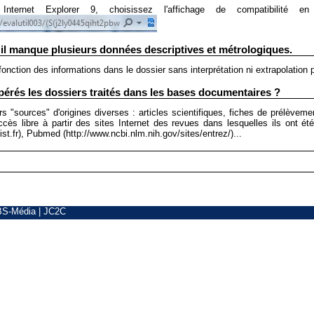
 Internet Explorer 9, choisissez l'affichage de compatibilité 
 il manque plusieurs données descriptives et métrologiques.
nction des informations dans le dossier sans interprétation ni extrapolation 
rés les dossiers traités dans les bases documentaires ?
"sources" d'origines diverses : articles scientifiques, fiches de prélèvement
accès libre à partir des sites Internet des revues dans lesquelles ils ont é
st.fr), Pubmed (http://www.ncbi.nlm.nih.gov/sites/entrez/)...
BS-Média
|
JC2C