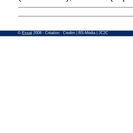
©
Essat
2008
- Création :
Credim
|
BS-Média
|
JC2C