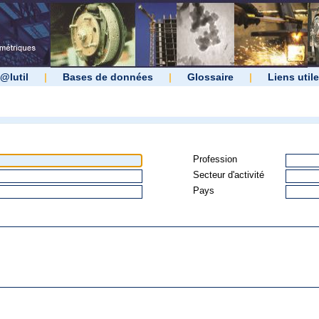
@lutil
|
Bases de données
|
Glossaire
|
Liens util
Profession
Secteur d'activité
Pays