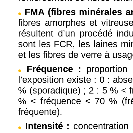
FMA (fibres minérales art
fibres amorphes et vitreuse
résultent d’un procédé indu
sont les FCR, les laines mi
et les fibres de verre à usag
Fréquence
:
proportion
l’exposition existe : 0 : abs
% (sporadique) ; 2 : 5 % < f
% < fréquence < 70 % (fré
fréquente).
Intensité
:
concentration