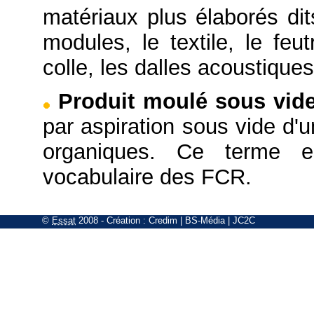
matériaux plus élaborés di
modules, le textile, le feut
colle, les dalles acoustique
Produit moulé sous vid
par aspiration sous vide d'
organiques. Ce terme e
vocabulaire des FCR.
©
Essat
2008
- Création :
Credim
|
BS-Média
|
JC2C