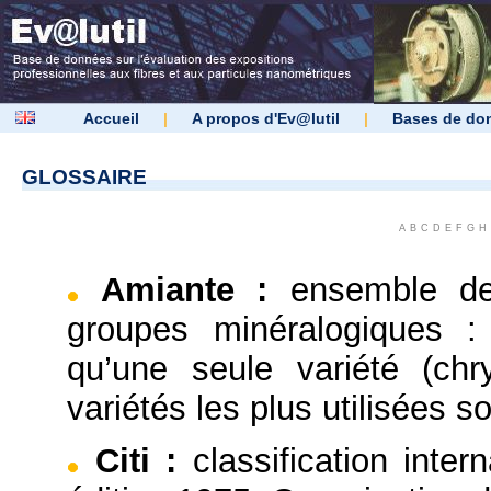
Accueil
|
A propos d'Ev@lutil
|
Bases de do
GLOSSAIRE
A
B
C
D
E
F
G
H
Amiante
:
ensemble de
groupes minéralogiques :
qu’une seule variété (chr
variétés les plus utilisées so
Citi
:
classification inter