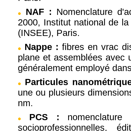
NAF
:
Nomenclature d'ac
2000, Institut national de 
(INSEE), Paris.
Nappe
:
fibres en vrac d
plane et assemblées avec u
généralement employé dans
Particules nanométriqu
une ou plusieurs dimensions
nm.
PCS
:
nomenclature 
socioprofessionnelles, éd