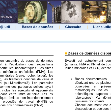
@lutil
|
Bases de données
|
Glossaire
|
Liens util
Bases de données dispon
r un ensemble de bases de données
Evalutil est actuellement c
if à l’évaluation des expositions
(amiante, FMA et PN) et de troi
 particules nanométriques. Les fibres
laines minérales et FCR) décrit
es minérales artificielles (FMA). Les
inérales (verre, roche, laitier), les
Bases documentaires :
), les filaments continus de verre et
décrivant une ou plusieur
l (ou Microfibres®). Les particules
observées en présen
comme des particules solides ayant
métrologiques issues 
nt inclus les agrégats et agglomérats
scientifiques, rapports
 dans cette limite de taille. Les PN
laboratoires). Par défi
nique, émises non intentionnellement
plusieurs documents.
procédés de travail (PNNI) ou
Chaque document est co
 des fins commerciales (PNM).
d’exposition et quelques 