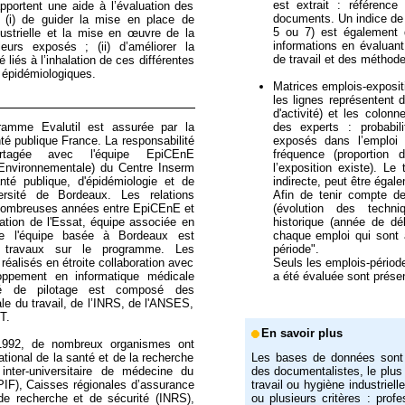
est extrait : référenc
portent une aide à l’évaluation des
documents. Un indice de 
: (i) de guider la mise en place de
5 ou 7) est également do
ustrielle et la mise en œuvre de la
informations en évaluant
leurs exposés ; (ii) d’améliorer la
de travail et des méthod
 liés à l’inhalation de ces différentes
 épidémiologiques.
Matrices emplois-exposit
les lignes représentent 
d'activité) et les colon
des experts : probabili
ramme Evalutil est assurée par la
exposés dans l’emploi c
nté publique France. La responsabilité
fréquence (proportion 
partagée avec l'équipe EpiCEnE
l’exposition existe). Le 
Environnementale) du Centre Inserm
indirecte, peut être égal
nté publique, d'épidémiologie et de
Afin de tenir compte des
ersité de Bordeaux. Les relations
(évolution des techni
 nombreuses années entre EpiCEnE et
historique (année de dé
ation de l'Essat, équipe associée en
chaque emploi qui sont 
de l'équipe basée à Bordeaux est
période".
 travaux sur le programme. Les
Seuls les emplois-périod
éalisés en étroite collaboration avec
a été évaluée sont prése
oppement en informatique médicale
té de pilotage est composé des
ale du travail, de l’INRS, de l'ANSES,
T.
En savoir plus
 1992, de nombreux organismes ont
national de la santé et de la recherche
Les bases de données sont
inter-universitaire de médecine du
des documentalistes, le plu
TPIF), Caisses régionales d’assurance
travail ou hygiène industrie
l de recherche et de sécurité (INRS),
ou plusieurs critères : profe