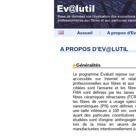
Accueil
|
A propos d'Ev
A PROPOS D'EV@LUTIL
Généralités
Le programme Evalutil repose su
accessible sur Internet et relat
professionnelles aux fibres et aux
ciblées sont l'amiante et les fibr
FMA sont définies par les laines m
fibres céramiques réfractaires (FCR
les fibres de verre à usage spécia
nanométriques (PN) sont définies 
une taille inférieure à 100 nm, so
ayant des particules constitutives
étudiées sont d'origine anthropogé
lors de la mise en œuvre de 
manufacturées intentionnellement à