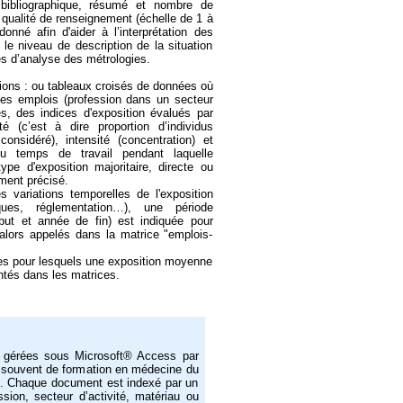
e bibliographique, résumé et nombre de
qualité de renseignement (échelle de 1 à
nné afin d'aider à l’interprétation des
 le niveau de description de la situation
es d’analyse des métrologies.
ions : ou tableaux croisés de données où
des emplois (profession dans un secteur
nes, des indices d'exposition évalués par
té (c’est à dire proportion d’individus
onsidéré), intensité (concentration) et
du temps de travail pendant laquelle
type d'exposition majoritaire, directe ou
ement précisé.
 variations temporelles de l'exposition
ques, réglementation…), une période
but et année de fin) est indiquée pour
alors appelés dans la matrice "emplois-
es pour lesquels une exposition moyenne
ntés dans les matrices.
 gérées sous Microsoft® Access par
s souvent de formation en médecine du
lle. Chaque document est indexé par un
ssion, secteur d’activité, matériau ou