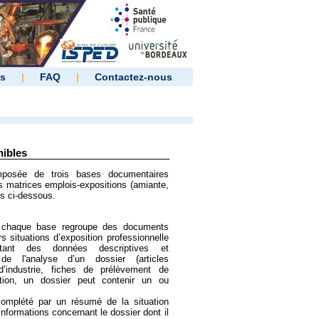
es
|
FAQ
|
Contactez-nous
ibles
omposée de trois bases documentaires
s matrices emplois-expositions (amiante,
es ci-dessous.
 chaque base regroupe des documents
s situations d’exposition professionnelle
tant des données descriptives et
de l'analyse d’un dossier (articles
 d’industrie, fiches de prélèvement de
nition, un dossier peut contenir un ou
mplété par un résumé de la situation
informations concernant le dossier dont il