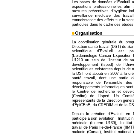
Les bases de données d’Evalutil ap
expositions professionnelles afin 
mesures préventives d’hygiène ind
surveillance médicale des travail
connaissance des effets sur la santé
particules dans le cadre des études
Organisation
La coordination générale du prog
Direction santé travail (DST) de Sa
scientifique d’Evalutil est 
(Epidémiologie Cancer Exposition 
U1219 au sein de l'Institut de sa
développement (Isped) de l’Univ
scientifiques existantes depuis de
la DST ont abouti en 2007 à la cré
santé travail, dont une partie 
responsable de l'ensemble des
développements informatiques sont r
le Centre de recherche et dével
(Credim) de l’Isped. Un Comi
représentants de la Direction génér
d'EpiCEnE, du CREDIM et de la DS
Depuis la création d’Evalutil en
participé à son évolution : Institut 
médicale (Inserm U139), Institut 
travail de Paris Ile-de-France (IIM
maladie (Carsat), Institut nationa