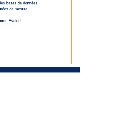
n des bases de données
nnées de mesure
amme Evalutil