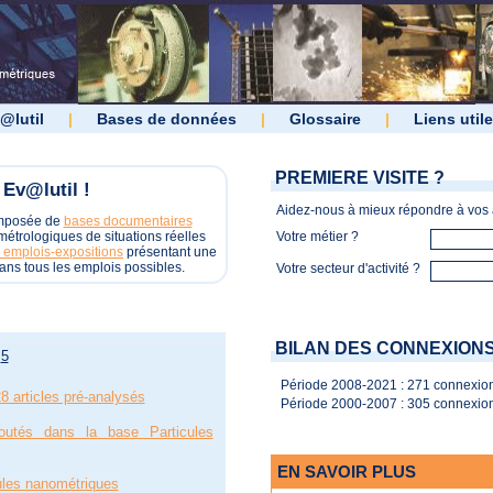
@lutil
|
Bases de données
|
Glossaire
|
Liens util
PREMIERE VISITE ?
Ev@lutil !
Aidez-nous à mieux répondre à vos a
omposée de
bases documentaires
étrologiques de situations réelles
Votre métier ?
 emplois-expositions
présentant une
ans tous les emplois possibles.
Votre secteur d'activité ?
BILAN DES CONNEXION
5
Période 2008-2021 : 271 connexion
8 articles pré-analysés
Période 2000-2007 : 305 connexion
outés dans la base Particules
EN SAVOIR PLUS
cules nanométriques