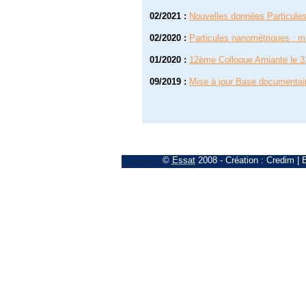
02/2021
:
Nouvelles données Particule
02/2020
:
Particules nanométriques : mi
01/2020
:
12ème Colloque Amiante le 3
09/2019
:
Mise à jour Base documentai
©
Essat
2008
- Création :
Credim
|