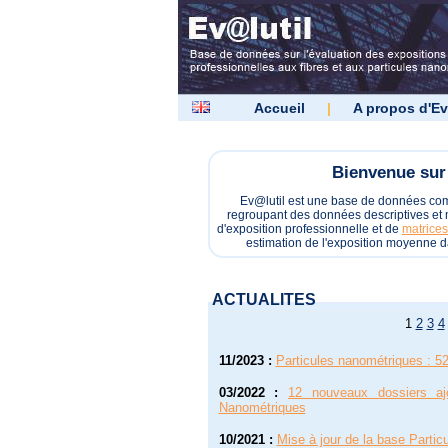
Accueil
|
A propos d'Ev
Bienvenue sur 
Ev@lutil est une base de données c
regroupant des données descriptives et m
d'exposition professionnelle et de
matrices
estimation de l'exposition moyenne d
ACTUALITES
1
2
3
4
11/2023
:
Particules nanométriques : 52
03/2022
:
12 nouveaux dossiers aj
Nanométriques
10/2021
:
Mise à jour de la base Parti