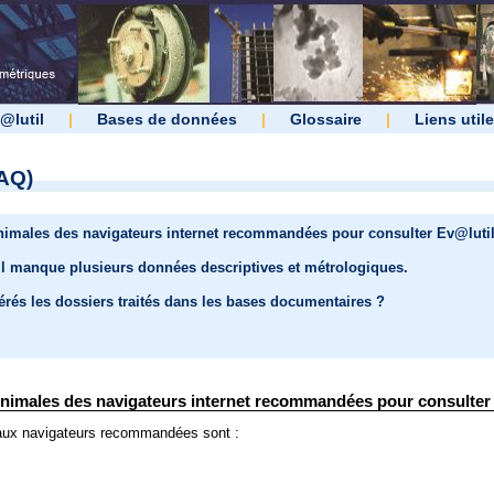
@lutil
|
Bases de données
|
Glossaire
|
Liens util
AQ)
inimales des navigateurs internet recommandées pour consulter Ev@lutil
il manque plusieurs données descriptives et métrologiques.
és les dossiers traités dans les bases documentaires ?
inimales des navigateurs internet recommandées pour consulter 
paux navigateurs recommandées sont :