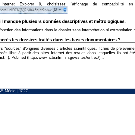
 Internet Explorer 9, choisissez l'affichage de compatibilité 
 il manque plusieurs données descriptives et métrologiques.
nction des informations dans le dossier sans interprétation ni extrapolation 
rés les dossiers traités dans les bases documentaires ?
"sources" d'origines diverses : articles scientifiques, fiches de prélèvement
accès libre à partir des sites Internet des revues dans lesquelles ils ont é
st.fr), Pubmed (http://www.ncbi.nlm.nih.gov/sites/entrez/)...
BS-Média
|
JC2C