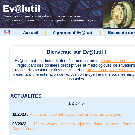
Accueil
|
A propos d'Ev@lutil
|
Bases de do
Bienvenue sur Ev@lutil !
Ev@lutil est une base de données composée de
bases documentair
regroupant des données descriptives et métrologiques de situation
réelles d'exposition professionnelle et de
matrices emplois-expositio
présentant une estimation de l'exposition moyenne dans tous les empl
possibles.
ACTUALITES
1
2
3
4
5
11/2023
:
Particules nanométriques : 528 articles pré-analysés
03/2022
:
12 nouveaux dossiers ajoutés dans la base Particu
Nanométriques