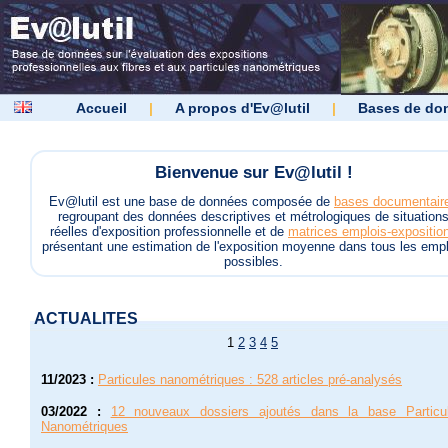
Accueil
|
A propos d'Ev@lutil
|
Bases de do
Bienvenue sur Ev@lutil !
Ev@lutil est une base de données composée de
bases documentair
regroupant des données descriptives et métrologiques de situation
réelles d'exposition professionnelle et de
matrices emplois-expositio
présentant une estimation de l'exposition moyenne dans tous les empl
possibles.
ACTUALITES
1
2
3
4
5
11/2023
:
Particules nanométriques : 528 articles pré-analysés
03/2022
:
12 nouveaux dossiers ajoutés dans la base Particu
Nanométriques