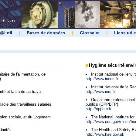
@lutil
|
Bases de données
|
Glossaire
|
Liens util
Hygiène sécurité env
taire de l'alimentation, de
Institut national de l'envi
)
http://www.ineris.fr
Institut National de la R
té et la santé au travail
http://www.inrs.fr
Organisme professionnel 
adie des travailleurs salariés
publics (OPPBTP)
http://oppbtp.fr
ésion sociale, et du Logement
The National Institute fo
http://www.cdc.gov/niosh/h
darités
The Health and Safety E
http://www.hse.gov.uk