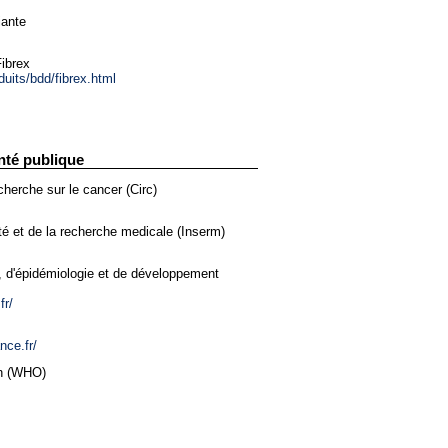
iante
ibrex
duits/bdd/fibrex.html
nté publique
cherche sur le cancer (Circ)
nté et de la recherche medicale (Inserm)
e, d'épidémiologie et de développement
fr/
nce.fr/
on (WHO)