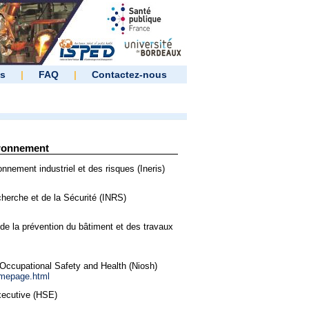
es
|
FAQ
|
Contactez-nous
ironnement
ronnement industriel et des risques (Ineris)
echerche et de la Sécurité (INRS)
de la prévention du bâtiment et des travaux
r Occupational Safety and Health (Niosh)
omepage.html
xecutive (HSE)