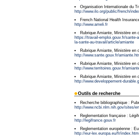
Organisation Internationale du Tr
http://www.ilo.org/public/french/ind
French National Health Insuranc
http://www.ameli.fr
Rubrique Amiante, Ministère en c
https://travail-emploi.gouv.fr/sante-
la-sante-au-travail/article/amiante
Rubrique Amiante, Ministère en 
http://www.sante.gouv.fr/amiante.ht
Rubrique Amiante, Ministère en 
http://www.territoires.gouv.fr/amiant
Rubrique Amiante, Ministère en c
http://www.developpement-durable.g
Outils de recherche
Recherche bibliographique : Pu
http://www.ncbi.nlm.nih.gov/sites/en
Reglementation française : Légif
http://legifrance.gouv.fr
Reglementation européenne : Eu
http://eur-lex.europa.eu/fr/index.htm