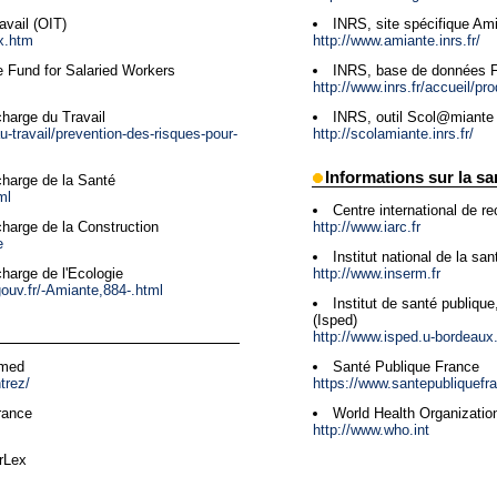
avail (OIT)
INRS, site spécifique Am
ex.htm
http://www.amiante.inrs.fr/
e Fund for Salaried Workers
INRS, base de données F
http://www.inrs.fr/accueil/pro
harge du Travail
INRS, outil Scol@miante
au-travail/prevention-des-risques-pour-
http://scolamiante.inrs.fr/
Informations sur la sa
charge de la Santé
ml
Centre international de re
http://www.iarc.fr
charge de la Construction
e
Institut national de la sa
http://www.inserm.fr
harge de l'Ecologie
ouv.fr/-Amiante,884-.html
Institut de santé publiqu
(Isped)
http://www.isped.u-bordeaux.
bmed
Santé Publique France
trez/
https://www.santepubliquefra
rance
World Health Organizati
http://www.who.int
rLex