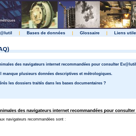
@lutil
|
Bases de données
|
Glossaire
|
Liens util
AQ)
inimales des navigateurs internet recommandées pour consulter Ev@lutil
il manque plusieurs données descriptives et métrologiques.
és les dossiers traités dans les bases documentaires ?
inimales des navigateurs internet recommandées pour consulter 
paux navigateurs recommandées sont :