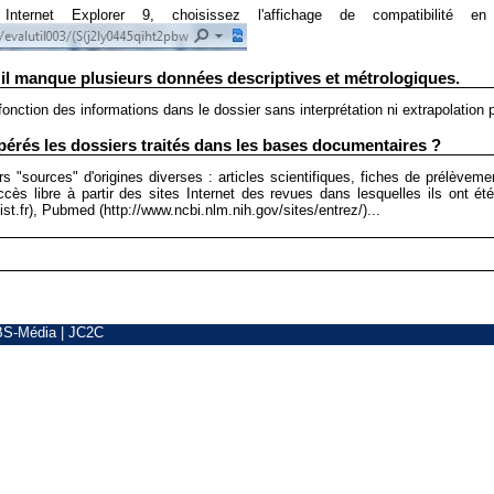
 Internet Explorer 9, choisissez l'affichage de compatibilité 
 il manque plusieurs données descriptives et métrologiques.
nction des informations dans le dossier sans interprétation ni extrapolation 
rés les dossiers traités dans les bases documentaires ?
"sources" d'origines diverses : articles scientifiques, fiches de prélèvement
accès libre à partir des sites Internet des revues dans lesquelles ils ont é
st.fr), Pubmed (http://www.ncbi.nlm.nih.gov/sites/entrez/)...
BS-Média
|
JC2C