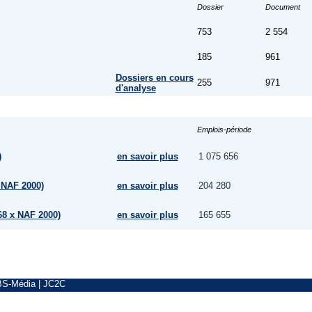
Dossier
Document
753
2 554
185
961
Dossiers en cours
255
971
d'analyse
Emplois-période
)
en savoir plus
1 075 656
 NAF 2000)
en savoir plus
204 280
68 x NAF 2000)
en savoir plus
165 655
BS-Média
|
JC2C