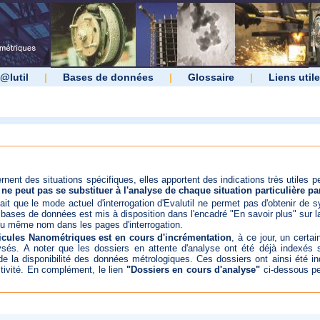
@lutil
|
Bases de données
|
Glossaire
|
Liens util
nent des situations spécifiques, elles apportent des indications très utiles per
 ne peut pas se substituer à l'analyse de chaque situation particulière pa
 fait que le mode actuel d'interrogation d'Evalutil ne permet pas d'obtenir de
s bases de données est mis à disposition dans l'encadré "En savoir plus" sur 
 du même nom dans les pages d'interrogation.
icules Nanométriques est en cours d'incrémentation
, à ce jour, un certa
sés. A noter que les dossiers en attente d'analyse ont été déjà indexés s
 de la disponibilité des données métrologiques. Ces dossiers ont ainsi été in
ctivité. En complément, le lien
"Dossiers en cours d'analyse"
ci-dessous pe