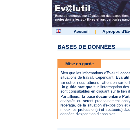
Accueil
|
A propos d'Ev
BASES DE DONNÉES
Mise en garde
Bien que les informations d'Evalutil concer
situations de travail. Cependant,
Evalutil
En outre, nous attirons l'attention sur le
Un
guide pratique
sur l'interrogation de
sont consultables en cliquant sur le lien
Par ailleurs,
la base documentaire Part
analysés ou seront prochainement analy
repérage, de la situation d'exposition et
mieux les profession(s) et secteur(s) d'a
données d'exposition disponibles.