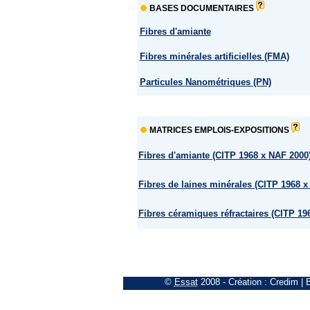
BASES DOCUMENTAIRES
Fibres d'amiante
Fibres minérales artificielles (FMA)
Particules Nanométriques (PN)
MATRICES EMPLOIS-EXPOSITIONS
Fibres d'amiante (CITP 1968 x NAF 2000
Fibres de laines minérales (CITP 1968 x
Fibres céramiques réfractaires (CITP 19
©
Essat
2008
- Création :
Credim
|