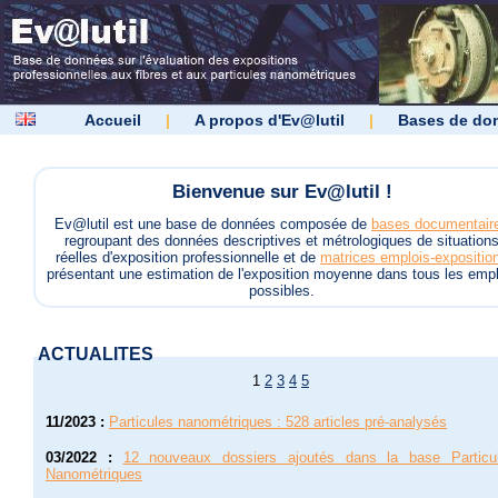
Accueil
|
A propos d'Ev@lutil
|
Bases de do
Bienvenue sur Ev@lutil !
Ev@lutil est une base de données composée de
bases documentair
regroupant des données descriptives et métrologiques de situation
réelles d'exposition professionnelle et de
matrices emplois-expositio
présentant une estimation de l'exposition moyenne dans tous les empl
possibles.
ACTUALITES
1
2
3
4
5
11/2023
:
Particules nanométriques : 528 articles pré-analysés
03/2022
:
12 nouveaux dossiers ajoutés dans la base Particu
Nanométriques