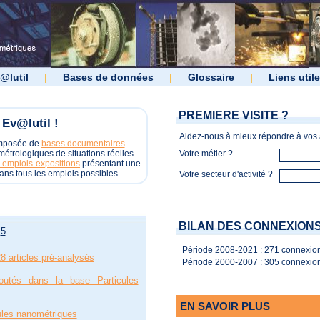
@lutil
|
Bases de données
|
Glossaire
|
Liens util
PREMIERE VISITE ?
Ev@lutil !
Aidez-nous à mieux répondre à vos a
omposée de
bases documentaires
étrologiques de situations réelles
Votre métier ?
 emplois-expositions
présentant une
ans tous les emplois possibles.
Votre secteur d'activité ?
BILAN DES CONNEXION
5
Période 2008-2021 : 271 connexion
8 articles pré-analysés
Période 2000-2007 : 305 connexion
outés dans la base Particules
EN SAVOIR PLUS
cules nanométriques