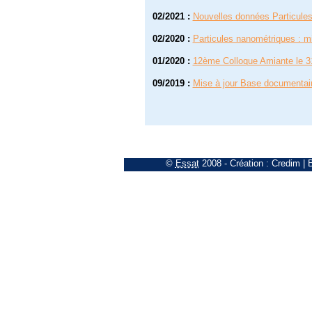
02/2021
:
Nouvelles données Particule
02/2020
:
Particules nanométriques : mi
01/2020
:
12ème Colloque Amiante le 3
09/2019
:
Mise à jour Base documentai
©
Essat
2008
- Création :
Credim
|