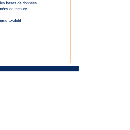
n des bases de données
nnées de mesure
amme Evalutil