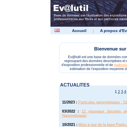
Accueil
|
A propos d'Ev
Bienvenue sur 
Ev@lutil est une base de données c
regroupant des données descriptives et m
d'exposition professionnelle et de
matrices
estimation de l'exposition moyenne d
ACTUALITES
1
2
3
4
11/2023
:
Particules nanométriques : 52
03/2022
:
12 nouveaux dossiers aj
Nanométriques
10/2021
:
Mise à jour de la base Parti