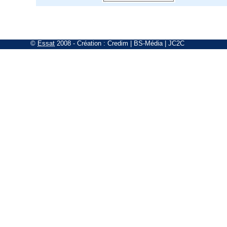
©
Essat
2008
- Création :
Credim
|
BS-Média
|
JC2C