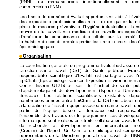
(PNNI) ou manufacturées intentionnellement à des
commerciales (PNM).
Les bases de données d’Evalutil apportent une aide à l’éval
des expositions professionnelles afin : (i) de guider la m
place de mesures préventives d’hygiène industrielle et la m
œuvre de la surveillance médicale des travailleurs exposés 
d’améliorer la connaissance des effets sur la santé 
l’inhalation de ces différentes particules dans le cadre des 
épidémiologiques.
Organisation
La coordination générale du programme Evalutil est assurée 
Direction santé travail (DST) de Santé publique Fran
responsabilité scientifique d’Evalutil est partagée avec l'
EpiCEnE (Epidémiologie Cancer Exposition Environnementa
Centre Inserm U1219 au sein de l'Institut de santé pub
d'épidémiologie et de développement (Isped) de l’Univers
Bordeaux. Les relations scientifiques existantes dep
nombreuses années entre EpiCEnE et la DST ont abouti e
à la création de l'Essat, équipe associée en santé travail, do
partie de l'équipe basée à Bordeaux est responsab
l'ensemble des travaux sur le programme. Les développ
informatiques sont réalisés en étroite collaboration avec le 
de recherche et développement en informatique méd
(Credim) de l’Isped. Un Comité de pilotage est compo
représentants de la Direction générale du travail, de l’IN