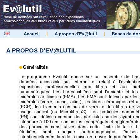
Accueil
|
A propos d'Ev@lutil
|
Bases de do
A PROPOS D'EV@LUTIL
Généralités
Le programme Evalutil repose sur un ensemble de bas
données accessible sur Internet et relatif à l’évaluati
expositions professionnelles aux fibres et aux parti
nanométriques. Les fibres ciblées sont l'amiante et les 
minérales artificielles (FMA). Les FMA sont définies par les 
minérales (verre, roche, laitier), les fibres céramiques réfra
(FCR), les filaments continus de verre et les fibres de v
usage spécial (ou Microfibres®). Les particules nanomét
(PN) sont définies comme des particules solides ayant une 
inférieure à 100 nm, sont inclus les agrégats et agglomérats
des particules constitutives dans cette limite de taille. 
étudiées sont d'origine anthropogénique, émise
intentionnellement lors de la mise en œuvre de procédés de t