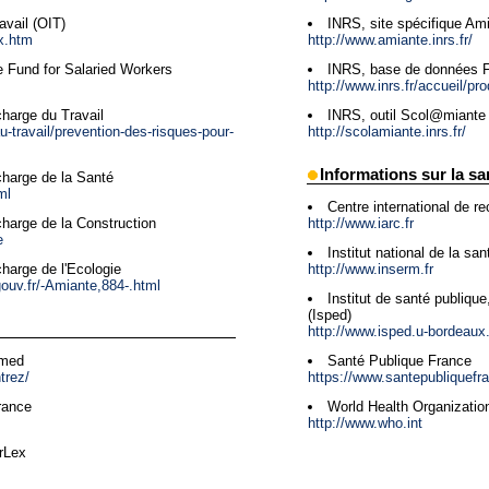
avail (OIT)
INRS, site spécifique Am
ex.htm
http://www.amiante.inrs.fr/
e Fund for Salaried Workers
INRS, base de données F
http://www.inrs.fr/accueil/pro
harge du Travail
INRS, outil Scol@miante
au-travail/prevention-des-risques-pour-
http://scolamiante.inrs.fr/
Informations sur la sa
charge de la Santé
ml
Centre international de re
http://www.iarc.fr
charge de la Construction
e
Institut national de la sa
http://www.inserm.fr
harge de l'Ecologie
ouv.fr/-Amiante,884-.html
Institut de santé publiqu
(Isped)
http://www.isped.u-bordeaux.
bmed
Santé Publique France
trez/
https://www.santepubliquefra
rance
World Health Organizati
http://www.who.int
rLex