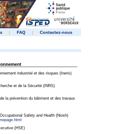
es
|
FAQ
|
Contactez-nous
ironnement
ronnement industriel et des risques (Ineris)
echerche et de la Sécurité (INRS)
de la prévention du bâtiment et des travaux
r Occupational Safety and Health (Niosh)
omepage.html
xecutive (HSE)