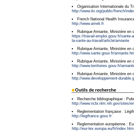
Organisation Internationale du Tr
http://www.ilo.org/public/french/ind
French National Health Insuranc
http://www.ameli.fr
Rubrique Amiante, Ministère en c
https://travail-emploi.gouv.fr/sante-
la-sante-au-travail/article/amiante
Rubrique Amiante, Ministère en 
http://www.sante.gouv.fr/amiante.ht
Rubrique Amiante, Ministère en 
http://www.territoires.gouv.fr/amiant
Rubrique Amiante, Ministère en c
http://www.developpement-durable.g
Outils de recherche
Recherche bibliographique : Pu
http://www.ncbi.nlm.nih.gov/sites/en
Reglementation française : Légif
http://legifrance.gouv.fr
Reglementation européenne : Eu
http://eur-lex.europa.eu/fr/index.htm