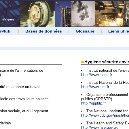
@lutil
|
Bases de données
|
Glossaire
|
Liens util
Hygiène sécurité env
taire de l'alimentation, de
Institut national de l'envi
)
http://www.ineris.fr
Institut National de la R
té et la santé au travail
http://www.inrs.fr
Organisme professionnel 
adie des travailleurs salariés
publics (OPPBTP)
http://oppbtp.fr
ésion sociale, et du Logement
The National Institute fo
http://www.cdc.gov/niosh/h
darités
The Health and Safety E
http://www.hse.gov.uk