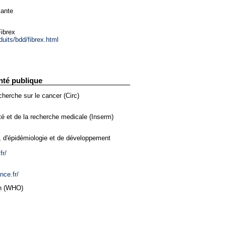
iante
ibrex
duits/bdd/fibrex.html
nté publique
cherche sur le cancer (Circ)
nté et de la recherche medicale (Inserm)
e, d'épidémiologie et de développement
fr/
nce.fr/
on (WHO)