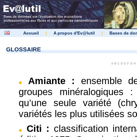
Accueil
|
A propos d'Ev@lutil
|
Bases de do
GLOSSAIRE
A
B
C
D
E
F
G
H
Amiante
:
ensemble de
groupes minéralogiques :
qu’une seule variété (chr
variétés les plus utilisées so
Citi
:
classification inter