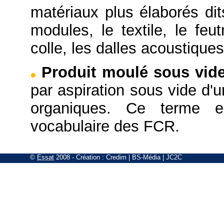
matériaux plus élaborés di
modules, le textile, le feut
colle, les dalles acoustique
Produit moulé sous vid
par aspiration sous vide d'
organiques. Ce terme e
vocabulaire des FCR.
©
Essat
2008
- Création :
Credim
|
BS-Média
|
JC2C