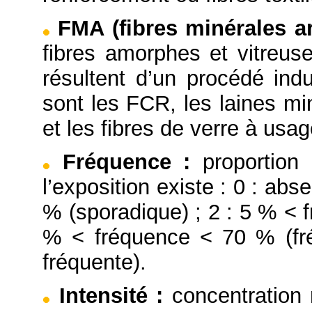
FMA (fibres minérales art
fibres amorphes et vitreuse
résultent d’un procédé indu
sont les FCR, les laines mi
et les fibres de verre à usag
Fréquence
:
proportion
l’exposition existe : 0 : abs
% (sporadique) ; 2 : 5 % < f
% < fréquence < 70 % (fré
fréquente).
Intensité
:
concentration