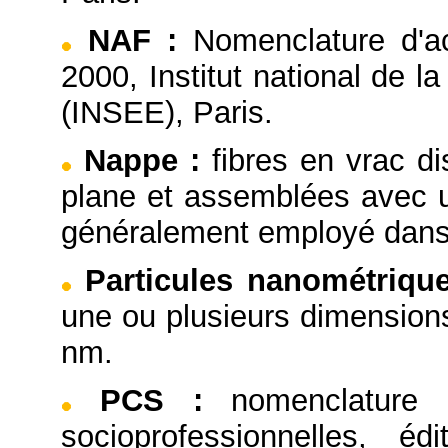
NAF
:
Nomenclature d'ac
2000, Institut national de 
(INSEE), Paris.
Nappe
:
fibres en vrac d
plane et assemblées avec u
généralement employé dans
Particules nanométriqu
une ou plusieurs dimensions
nm.
PCS
:
nomenclature 
socioprofessionnelles, éd