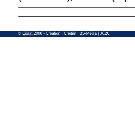
©
Essat
2008
- Création :
Credim
|
BS-Média
|
JC2C