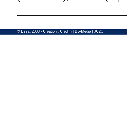
©
Essat
2008
- Création :
Credim
|
BS-Média
|
JC2C