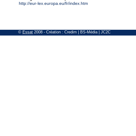
http://eur-lex.europa.eu/fr/index.htm
©
Essat
2008
- Création :
Credim
|
BS-Média
|
JC2C