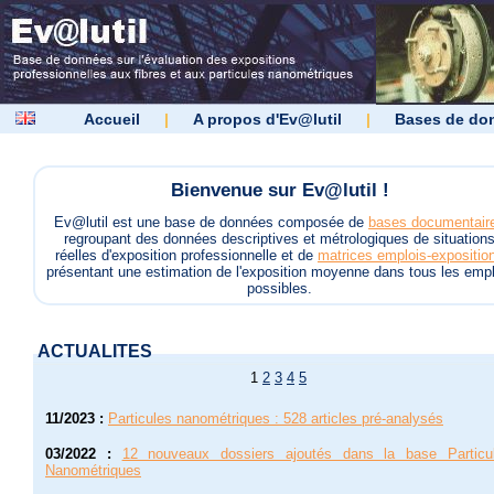
Accueil
|
A propos d'Ev@lutil
|
Bases de do
Bienvenue sur Ev@lutil !
Ev@lutil est une base de données composée de
bases documentair
regroupant des données descriptives et métrologiques de situation
réelles d'exposition professionnelle et de
matrices emplois-expositio
présentant une estimation de l'exposition moyenne dans tous les empl
possibles.
ACTUALITES
1
2
3
4
5
11/2023
:
Particules nanométriques : 528 articles pré-analysés
03/2022
:
12 nouveaux dossiers ajoutés dans la base Particu
Nanométriques