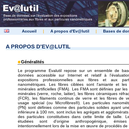
Accueil
|
A propos d'Ev@lutil
|
Bases de do
A PROPOS D'EV@LUTIL
Généralités
Le programme Evalutil repose sur un ensemble de bas
données accessible sur Internet et relatif à l’évaluati
expositions professionnelles aux fibres et aux parti
nanométriques. Les fibres ciblées sont l'amiante et les 
minérales artificielles (FMA). Les FMA sont définies par les 
minérales (verre, roche, laitier), les fibres céramiques réfra
(FCR), les filaments continus de verre et les fibres de v
usage spécial (ou Microfibres®). Les particules nanomét
(PN) sont définies comme des particules solides ayant une 
inférieure à 100 nm, sont inclus les agrégats et agglomérats
des particules constitutives dans cette limite de taille. 
étudiées sont d'origine anthropogénique, émise
intentionnellement lors de la mise en œuvre de procédés de t