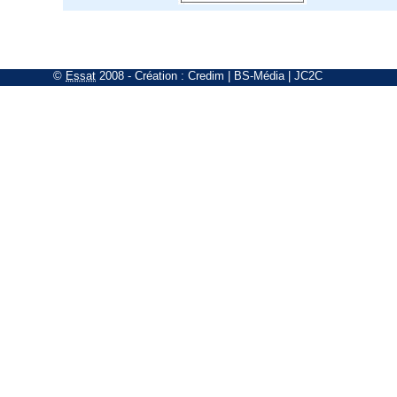
©
Essat
2008
- Création :
Credim
|
BS-Média
|
JC2C