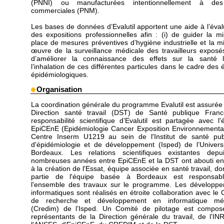
(PNNI) ou manufacturées intentionnellement à des
commerciales (PNM).
Les bases de données d’Evalutil apportent une aide à l’éval
des expositions professionnelles afin : (i) de guider la m
place de mesures préventives d’hygiène industrielle et la m
œuvre de la surveillance médicale des travailleurs exposés 
d’améliorer la connaissance des effets sur la santé 
l’inhalation de ces différentes particules dans le cadre des 
épidémiologiques.
Organisation
La coordination générale du programme Evalutil est assurée 
Direction santé travail (DST) de Santé publique Fran
responsabilité scientifique d’Evalutil est partagée avec l'
EpiCEnE (Epidémiologie Cancer Exposition Environnementa
Centre Inserm U1219 au sein de l'Institut de santé pub
d'épidémiologie et de développement (Isped) de l’Univers
Bordeaux. Les relations scientifiques existantes dep
nombreuses années entre EpiCEnE et la DST ont abouti e
à la création de l'Essat, équipe associée en santé travail, do
partie de l'équipe basée à Bordeaux est responsab
l'ensemble des travaux sur le programme. Les développ
informatiques sont réalisés en étroite collaboration avec le 
de recherche et développement en informatique méd
(Credim) de l’Isped. Un Comité de pilotage est compo
représentants de la Direction générale du travail, de l’IN