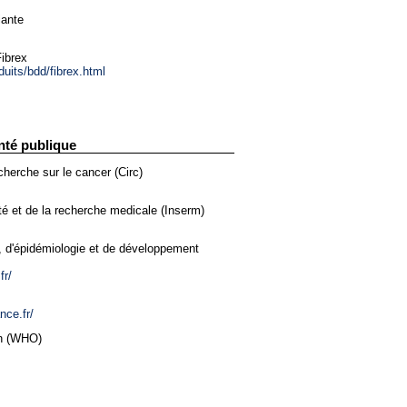
iante
ibrex
duits/bdd/fibrex.html
nté publique
cherche sur le cancer (Circ)
nté et de la recherche medicale (Inserm)
e, d'épidémiologie et de développement
fr/
nce.fr/
on (WHO)