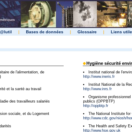
@lutil
|
Bases de données
|
Glossaire
|
Liens util
Hygiène sécurité env
taire de l'alimentation, de
Institut national de l'envi
)
http://www.ineris.fr
Institut National de la R
té et la santé au travail
http://www.inrs.fr
Organisme professionnel 
adie des travailleurs salariés
publics (OPPBTP)
http://oppbtp.fr
ésion sociale, et du Logement
The National Institute fo
http://www.cdc.gov/niosh/h
darités
The Health and Safety E
http://www.hse.gov.uk