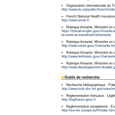
Organisation Internationale du Tr
http://www.ilo.org/public/french/ind
French National Health Insuranc
http://www.ameli.fr
Rubrique Amiante, Ministère en c
https://travail-emploi.gouv.fr/sante-
la-sante-au-travail/article/amiante
Rubrique Amiante, Ministère en 
http://www.sante.gouv.fr/amiante.ht
Rubrique Amiante, Ministère en 
http://www.territoires.gouv.fr/amiant
Rubrique Amiante, Ministère en c
http://www.developpement-durable.g
Outils de recherche
Recherche bibliographique : Pu
http://www.ncbi.nlm.nih.gov/sites/en
Reglementation française : Légif
http://legifrance.gouv.fr
Reglementation européenne : Eu
http://eur-lex.europa.eu/fr/index.htm