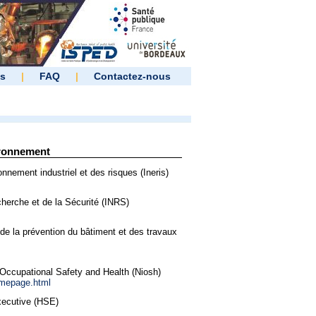
es
|
FAQ
|
Contactez-nous
ironnement
ronnement industriel et des risques (Ineris)
echerche et de la Sécurité (INRS)
de la prévention du bâtiment et des travaux
r Occupational Safety and Health (Niosh)
omepage.html
xecutive (HSE)