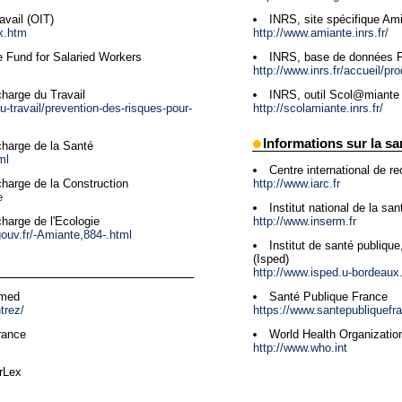
avail (OIT)
INRS, site spécifique Am
ex.htm
http://www.amiante.inrs.fr/
e Fund for Salaried Workers
INRS, base de données F
http://www.inrs.fr/accueil/pro
harge du Travail
INRS, outil Scol@miante
au-travail/prevention-des-risques-pour-
http://scolamiante.inrs.fr/
Informations sur la sa
charge de la Santé
ml
Centre international de re
http://www.iarc.fr
charge de la Construction
e
Institut national de la sa
http://www.inserm.fr
harge de l'Ecologie
ouv.fr/-Amiante,884-.html
Institut de santé publiqu
(Isped)
http://www.isped.u-bordeaux.
bmed
Santé Publique France
trez/
https://www.santepubliquefra
rance
World Health Organizati
http://www.who.int
rLex