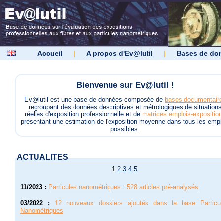
Accueil
|
A propos d'Ev@lutil
|
Bases de do
Bienvenue sur Ev@lutil !
Ev@lutil est une base de données composée de
bases documentair
regroupant des données descriptives et métrologiques de situation
réelles d'exposition professionnelle et de
matrices emplois-expositio
présentant une estimation de l'exposition moyenne dans tous les empl
possibles.
ACTUALITES
1
2
3
4
5
11/2023
:
Particules nanométriques : 528 articles pré-analysés
03/2022
:
12 nouveaux dossiers ajoutés dans la base Particu
Nanométriques