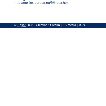
http://eur-lex.europa.eu/fr/index.htm
©
Essat
2008
- Création :
Credim
|
BS-Média
|
JC2C