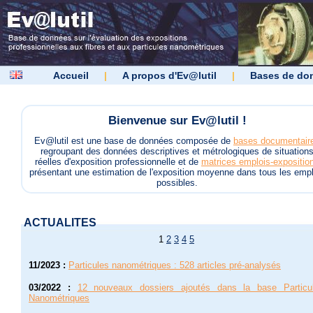
Accueil
|
A propos d'Ev@lutil
|
Bases de do
Bienvenue sur Ev@lutil !
Ev@lutil est une base de données composée de
bases documentair
regroupant des données descriptives et métrologiques de situation
réelles d'exposition professionnelle et de
matrices emplois-expositio
présentant une estimation de l'exposition moyenne dans tous les empl
possibles.
ACTUALITES
1
2
3
4
5
11/2023
:
Particules nanométriques : 528 articles pré-analysés
03/2022
:
12 nouveaux dossiers ajoutés dans la base Particu
Nanométriques