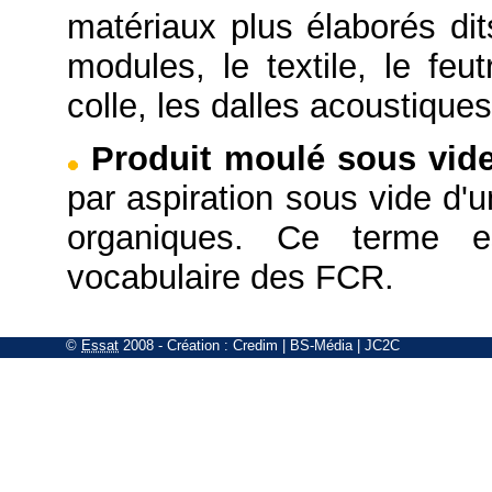
matériaux plus élaborés di
modules, le textile, le feut
colle, les dalles acoustique
Produit moulé sous vid
par aspiration sous vide d'
organiques. Ce terme e
vocabulaire des FCR.
©
Essat
2008
- Création :
Credim
|
BS-Média
|
JC2C