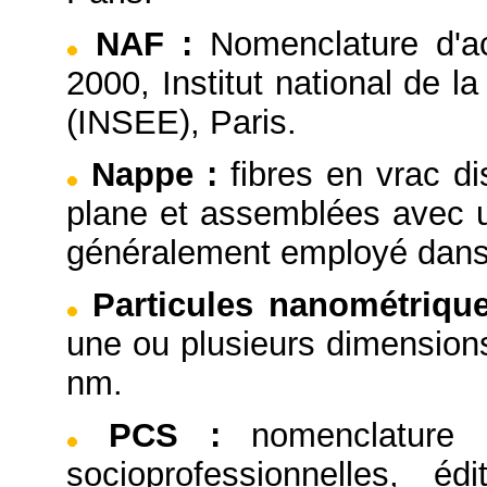
NAF
:
Nomenclature d'ac
2000, Institut national de 
(INSEE), Paris.
Nappe
:
fibres en vrac d
plane et assemblées avec u
généralement employé dans
Particules nanométriqu
une ou plusieurs dimensions
nm.
PCS
:
nomenclature 
socioprofessionnelles, éd