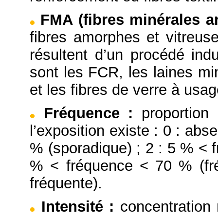
FMA (fibres minérales art
fibres amorphes et vitreuse
résultent d’un procédé indu
sont les FCR, les laines mi
et les fibres de verre à usag
Fréquence
:
proportion
l’exposition existe : 0 : abs
% (sporadique) ; 2 : 5 % < f
% < fréquence < 70 % (fré
fréquente).
Intensité
:
concentration