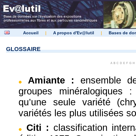
Accueil
|
A propos d'Ev@lutil
|
Bases de do
GLOSSAIRE
A
B
C
D
E
F
G
H
Amiante
:
ensemble de
groupes minéralogiques :
qu’une seule variété (chr
variétés les plus utilisées so
Citi
:
classification inter