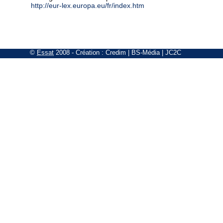
http://eur-lex.europa.eu/fr/index.htm
©
Essat
2008
- Création :
Credim
|
BS-Média
|
JC2C