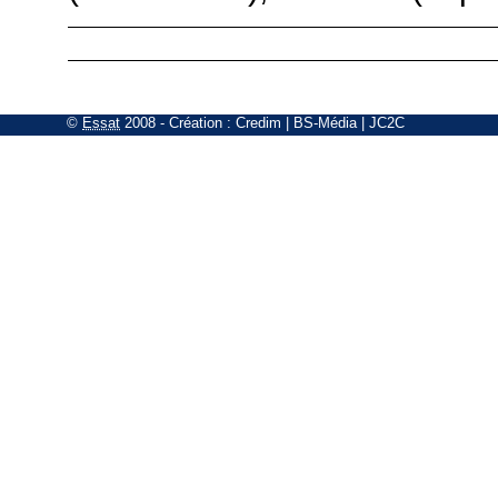
©
Essat
2008
- Création :
Credim
|
BS-Média
|
JC2C