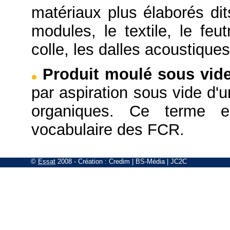
matériaux plus élaborés di
modules, le textile, le feut
colle, les dalles acoustique
Produit moulé sous vid
par aspiration sous vide d'
organiques. Ce terme e
vocabulaire des FCR.
©
Essat
2008
- Création :
Credim
|
BS-Média
|
JC2C