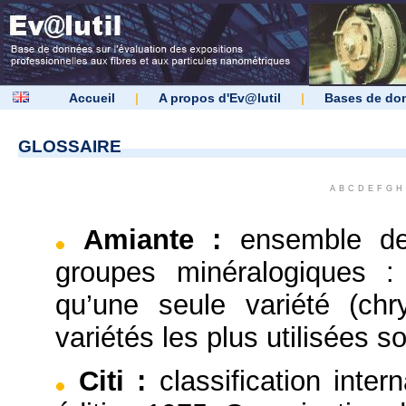
Accueil
|
A propos d'Ev@lutil
|
Bases de do
GLOSSAIRE
A
B
C
D
E
F
G
H
Amiante
:
ensemble de
groupes minéralogiques :
qu’une seule variété (chr
variétés les plus utilisées so
Citi
:
classification inter