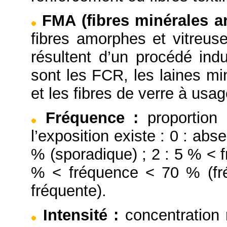
FMA (fibres minérales art
fibres amorphes et vitreuse
résultent d’un procédé indu
sont les FCR, les laines mi
et les fibres de verre à usag
Fréquence
:
proportion
l’exposition existe : 0 : abs
% (sporadique) ; 2 : 5 % < f
% < fréquence < 70 % (fré
fréquente).
Intensité
:
concentration