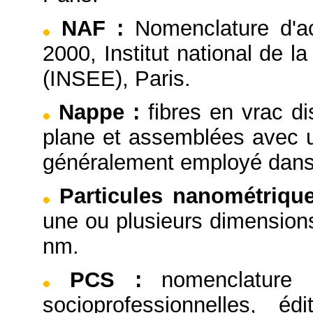
NAF
:
Nomenclature d'ac
2000, Institut national de 
(INSEE), Paris.
Nappe
:
fibres en vrac d
plane et assemblées avec u
généralement employé dans
Particules nanométriqu
une ou plusieurs dimensions
nm.
PCS
:
nomenclature 
socioprofessionnelles, éd