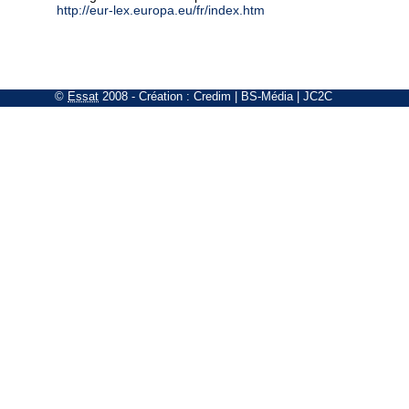
http://eur-lex.europa.eu/fr/index.htm
©
Essat
2008
- Création :
Credim
|
BS-Média
|
JC2C