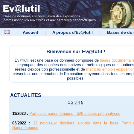
Accueil
|
A propos d'Ev@lutil
|
Bases de do
Bienvenue sur Ev@lutil !
Ev@lutil est une base de données composée de
bases documentair
regroupant des données descriptives et métrologiques de situation
réelles d'exposition professionnelle et de
matrices emplois-expositio
présentant une estimation de l'exposition moyenne dans tous les empl
possibles.
ACTUALITES
1
2
3
4
5
11/2023
:
Particules nanométriques : 528 articles pré-analysés
03/2022
:
12 nouveaux dossiers ajoutés dans la base Particu
Nanométriques