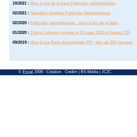
10/2021
:
Mise à jour de la base Particules nanométriques
02/2021
:
Nouvelles données Particules Nanométriques
02/2020
:
Particules nanométriques : mise à jour de la base
01/2020
:
12ème Colloque Amiante le 31 mars 2020 à Pessac (33)
09/2019
:
Mise à jour Base documentaire PN : plus de 200 mesures
©
Essat
2008
- Création :
Credim
|
BS-Média
|
JC2C