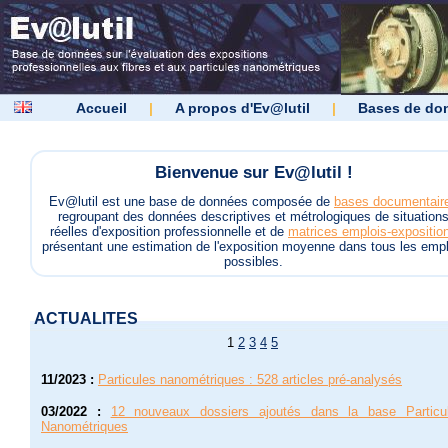
Accueil
|
A propos d'Ev@lutil
|
Bases de do
Bienvenue sur Ev@lutil !
Ev@lutil est une base de données composée de
bases documentair
regroupant des données descriptives et métrologiques de situation
réelles d'exposition professionnelle et de
matrices emplois-expositio
présentant une estimation de l'exposition moyenne dans tous les empl
possibles.
ACTUALITES
1
2
3
4
5
11/2023
:
Particules nanométriques : 528 articles pré-analysés
03/2022
:
12 nouveaux dossiers ajoutés dans la base Particu
Nanométriques