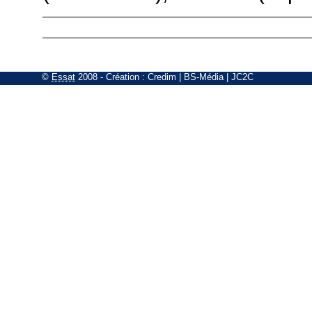
©
Essat
2008
- Création :
Credim
|
BS-Média
|
JC2C