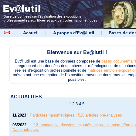
Accueil
|
A propos d'Ev@lutil
|
Bases de do
Bienvenue sur Ev@lutil !
Ev@lutil est une base de données composée de
bases documentair
regroupant des données descriptives et métrologiques de situation
réelles d'exposition professionnelle et de
matrices emplois-expositio
présentant une estimation de l'exposition moyenne dans tous les empl
possibles.
ACTUALITES
1
2
3
4
5
11/2023
:
Particules nanométriques : 528 articles pré-analysés
03/2022
:
12 nouveaux dossiers ajoutés dans la base Particu
Nanométriques