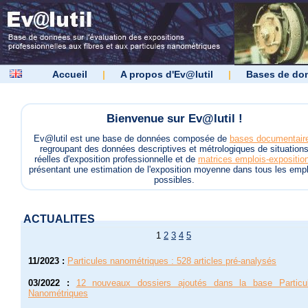
Accueil
|
A propos d'Ev@lutil
|
Bases de do
Bienvenue sur Ev@lutil !
Ev@lutil est une base de données composée de
bases documentair
regroupant des données descriptives et métrologiques de situation
réelles d'exposition professionnelle et de
matrices emplois-expositio
présentant une estimation de l'exposition moyenne dans tous les empl
possibles.
ACTUALITES
1
2
3
4
5
11/2023
:
Particules nanométriques : 528 articles pré-analysés
03/2022
:
12 nouveaux dossiers ajoutés dans la base Particu
Nanométriques