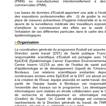
(PNNI) ou manufacturées intentionnellement à des
commerciales (PNM).
Les bases de données d’Evalutil apportent une aide à l’éval
des expositions professionnelles afin : (i) de guider la m
place de mesures préventives d’hygiène industrielle et la m
œuvre de la surveillance médicale des travailleurs exposés 
d’améliorer la connaissance des effets sur la santé 
l’inhalation de ces différentes particules dans le cadre des 
épidémiologiques.
Organisation
La coordination générale du programme Evalutil est assurée 
Direction santé travail (DST) de Santé publique Fran
responsabilité scientifique d’Evalutil est partagée avec l'
EpiCEnE (Epidémiologie Cancer Exposition Environnementa
Centre Inserm U1219 au sein de l'Institut de santé pub
d'épidémiologie et de développement (Isped) de l’Univers
Bordeaux. Les relations scientifiques existantes dep
nombreuses années entre EpiCEnE et la DST ont abouti e
à la création de l'Essat, équipe associée en santé travail, do
partie de l'équipe basée à Bordeaux est responsab
l'ensemble des travaux sur le programme. Les développ
informatiques sont réalisés en étroite collaboration avec le 
de recherche et développement en informatique méd
(Credim) de l’Isped. Un Comité de pilotage est compo
représentants de la Direction générale du travail, de l’IN