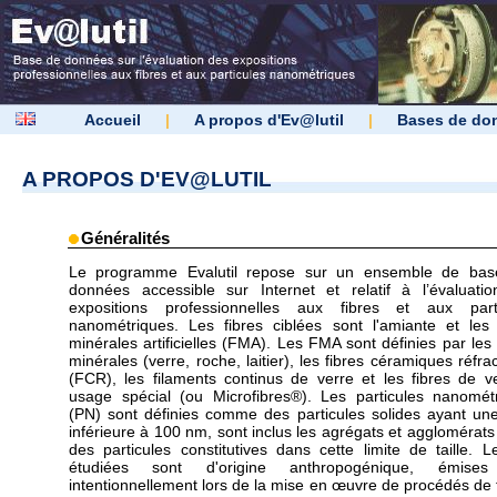
Accueil
|
A propos d'Ev@lutil
|
Bases de do
A PROPOS D'EV@LUTIL
Généralités
Le programme Evalutil repose sur un ensemble de bas
données accessible sur Internet et relatif à l’évaluati
expositions professionnelles aux fibres et aux parti
nanométriques. Les fibres ciblées sont l'amiante et les 
minérales artificielles (FMA). Les FMA sont définies par les 
minérales (verre, roche, laitier), les fibres céramiques réfra
(FCR), les filaments continus de verre et les fibres de v
usage spécial (ou Microfibres®). Les particules nanomét
(PN) sont définies comme des particules solides ayant une 
inférieure à 100 nm, sont inclus les agrégats et agglomérats
des particules constitutives dans cette limite de taille. 
étudiées sont d'origine anthropogénique, émise
intentionnellement lors de la mise en œuvre de procédés de t