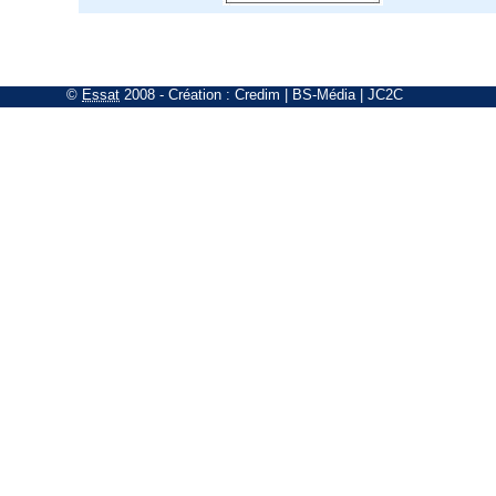
©
Essat
2008
- Création :
Credim
|
BS-Média
|
JC2C