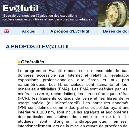
Accueil
|
A propos d'Ev@lutil
|
Bases de do
A PROPOS D'EV@LUTIL
Généralités
Le programme Evalutil repose sur un ensemble de bas
données accessible sur Internet et relatif à l’évaluati
expositions professionnelles aux fibres et aux parti
nanométriques. Les fibres ciblées sont l'amiante et les 
minérales artificielles (FMA). Les FMA sont définies par les 
minérales (verre, roche, laitier), les fibres céramiques réfra
(FCR), les filaments continus de verre et les fibres de v
usage spécial (ou Microfibres®). Les particules nanomét
(PN) sont définies comme des particules solides ayant une 
inférieure à 100 nm, sont inclus les agrégats et agglomérats
des particules constitutives dans cette limite de taille. 
étudiées sont d'origine anthropogénique, émise
intentionnellement lors de la mise en œuvre de procédés de t