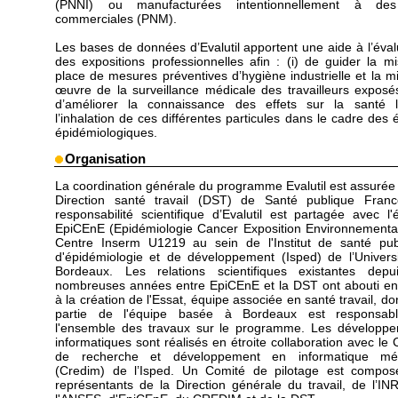
(PNNI) ou manufacturées intentionnellement à des
commerciales (PNM).
Les bases de données d’Evalutil apportent une aide à l’éval
des expositions professionnelles afin : (i) de guider la m
place de mesures préventives d’hygiène industrielle et la m
œuvre de la surveillance médicale des travailleurs exposés 
d’améliorer la connaissance des effets sur la santé 
l’inhalation de ces différentes particules dans le cadre des 
épidémiologiques.
Organisation
La coordination générale du programme Evalutil est assurée 
Direction santé travail (DST) de Santé publique Fran
responsabilité scientifique d’Evalutil est partagée avec l'
EpiCEnE (Epidémiologie Cancer Exposition Environnementa
Centre Inserm U1219 au sein de l'Institut de santé pub
d'épidémiologie et de développement (Isped) de l’Univers
Bordeaux. Les relations scientifiques existantes dep
nombreuses années entre EpiCEnE et la DST ont abouti e
à la création de l'Essat, équipe associée en santé travail, do
partie de l'équipe basée à Bordeaux est responsab
l'ensemble des travaux sur le programme. Les développ
informatiques sont réalisés en étroite collaboration avec le 
de recherche et développement en informatique méd
(Credim) de l’Isped. Un Comité de pilotage est compo
représentants de la Direction générale du travail, de l’IN