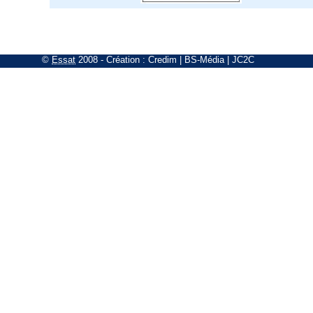
©
Essat
2008
- Création :
Credim
|
BS-Média
|
JC2C