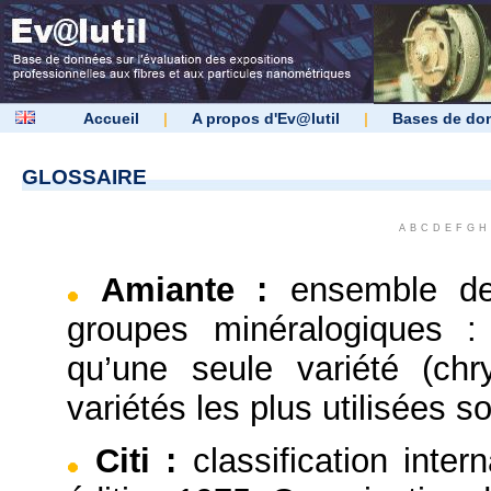
Accueil
|
A propos d'Ev@lutil
|
Bases de do
GLOSSAIRE
A
B
C
D
E
F
G
H
Amiante
:
ensemble de
groupes minéralogiques :
qu’une seule variété (chr
variétés les plus utilisées so
Citi
:
classification inter