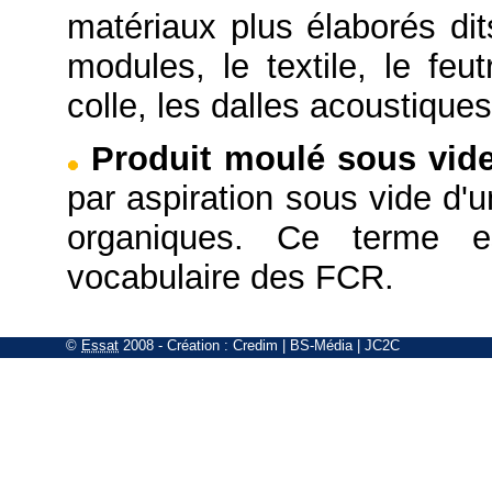
matériaux plus élaborés di
modules, le textile, le feut
colle, les dalles acoustique
Produit moulé sous vid
par aspiration sous vide d'
organiques. Ce terme e
vocabulaire des FCR.
©
Essat
2008
- Création :
Credim
|
BS-Média
|
JC2C