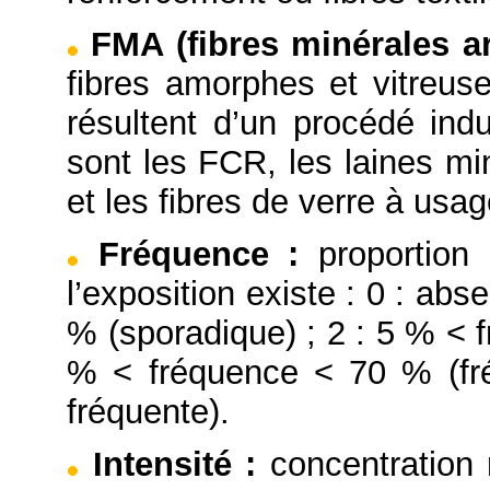
FMA (fibres minérales art
fibres amorphes et vitreuse
résultent d’un procédé indu
sont les FCR, les laines mi
et les fibres de verre à usag
Fréquence
:
proportion
l’exposition existe : 0 : abs
% (sporadique) ; 2 : 5 % < f
% < fréquence < 70 % (fré
fréquente).
Intensité
:
concentration