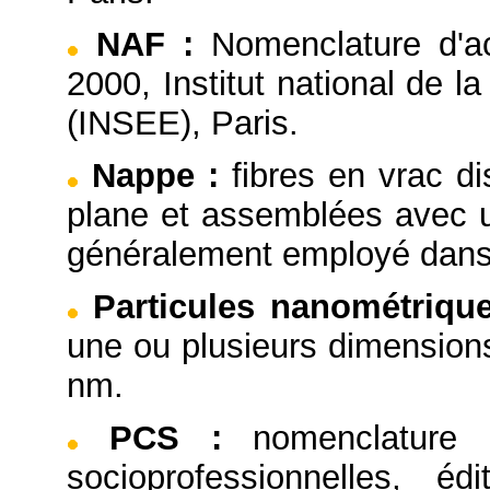
NAF
:
Nomenclature d'ac
2000, Institut national de 
(INSEE), Paris.
Nappe
:
fibres en vrac d
plane et assemblées avec u
généralement employé dans
Particules nanométriqu
une ou plusieurs dimensions
nm.
PCS
:
nomenclature 
socioprofessionnelles, éd