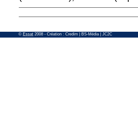
©
Essat
2008
- Création :
Credim
|
BS-Média
|
JC2C