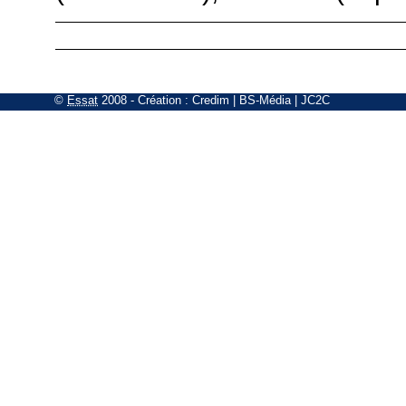
©
Essat
2008
- Création :
Credim
|
BS-Média
|
JC2C