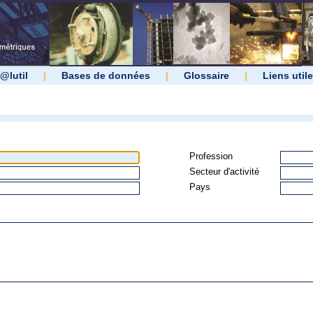
@lutil
|
Bases de données
|
Glossaire
|
Liens util
Profession
Secteur d'activité
Pays